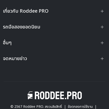
เกี่ยวกับ Roddee PRO
ข้อตกลงการใช้งาน
นโยบายความเป็นส่วนตัว
รถมือสองยอดนิยม
Toyota
คำถามที่พบบ่อย
Mazda
อื่นๆ
บล็อก
Honda
Roddee.pro iOS
Nissan
จดหมายข่าว
สมัครรับข่าวสารเรียบร้อยแล้ว
ติดตามเทรนด์รถยนต์ล่าสุด เคล็ดลับ และวิธีขายรถของคุณ
Roddee.pro Android
BMW
ส่ง
© 2567 Roddee PRO. สงวนลิขสิทธิ์
|
ข้อตกลงการใช้งาน
|