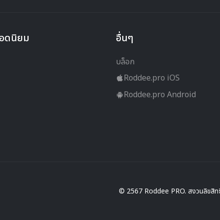
อดนิยม
อื่นๆ
บล็อก
Roddee.pro iOS
Roddee.pro Android
© 2567 Roddee PRO. สงวนลิขสิทธิ