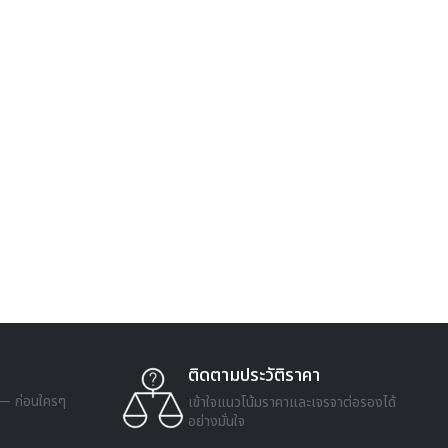
ติดตามประวัติราคา
์ — ก่อนใครๆ
เข้าใจแนวโน้มราคาและเจรจาต่อรองได้
อย่างมั่นใจ