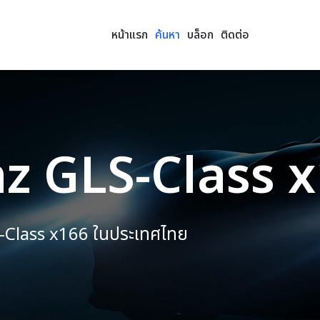
หน้าแรก
ค้นหา
บล็อก
ติดต่อ
z GLS-Class 
LS-Class x166 ในประเทศไทย