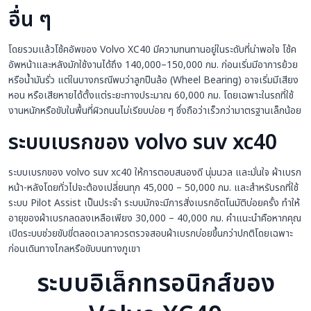
อื่น ๆ
โดยรวมแล้วโช้คอัพของ Volvo XC40 มีความทนทานอยู่ในระดับที่น่าพอใจ โช้ค
อัพหน้าและหลังมักใช้งานได้ถึง 140,000–150,000 กม. ก่อนเริ่มมีอาการย้วย
หรือน้ำมันรั่ว แต่ในบางกรณีพบว่าลูกปืนล้อ (Wheel Bearing) อาจเริ่มมีเสียง
หอน หรือเสียหายได้ตั้งแต่ระยะทางประมาณ 60,000 กม. โดยเฉพาะในรถที่ใช้
งานหนักหรือขับในพื้นที่ผิวถนนไม่เรียบบ่อย ๆ ซึ่งถือว่าเร็วกว่ามาตรฐานเล็กน้อย
ระบบเบรกของ volvo suv xc40
ระบบเบรกของ volvo suv xc40 ให้การตอบสนองดี นุ่มนวล และมั่นใจ ผ้าเบรก
หน้า-หลังโดยทั่วไปจะต้องเปลี่ยนทุก 45,000 – 50,000 กม. และสำหรับรถที่ใช้
ระบบ Pilot Assist เป็นประจำ ระบบมักจะมีการสั่งเบรกอัตโนมัติบ่อยครั้ง ทำให้
อายุของผ้าเบรกลดลงเหลือเพียง 30,000 – 40,000 กม. คำแนะนำคือหากคุณ
เปิดระบบช่วยขับขี่ตลอดเวลาควรตรวจสอบผ้าเบรกบ่อยขึ้นกว่าปกติโดยเฉพาะ
ก่อนเดินทางไกลหรือขับบนทางภูเขา
ระบบอิเล็กทรอนิกส์ของ