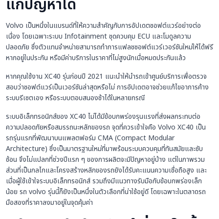
แก้ปัญหาได้
Volvo เป็นหนึ่งในแบรนด์ที่ให้ความสำคัญกับการอัปเดตซอฟต์แวร์อย่างต่อ
เนื่อง โดยเฉพาะระบบ Infotainment ชุดควบคุม ECU และโมดูลความ
ปลอดภัย ซึ่งตัวแทนจำหน่ายสามารถทำการแฟลชซอฟต์แวร์เวอร์ชันใหม่ให้ได้ฟรี
หากอยู่ในประกัน หรือมีค่าบริการในราคาที่ไม่สูงนักเมื่อหมดประกันแล้ว
หากคุณใช้งาน XC40 รุ่นก่อนปี 2021 แนะนำให้นำรถเข้าศูนย์บริการเพื่อตรวจ
สอบว่าซอฟต์แวร์เป็นเวอร์ชันล่าสุดหรือไม่ การอัปเดตอาจช่วยแก้ไขอาการค้าง
ระบบรีเซตเอง หรือระบบตอบสนองช้าได้ในหลายกรณี
ระบบอิเล็กทรอนิกส์ของ XC40 ไม่ได้มีข้อบกพร่องรุนแรงที่ส่งผลกระทบต่อ
ความปลอดภัยหรือสมรรถนะหลักของรถ จุดที่ควรเข้าใจคือ Volvo XC40 เป็น
รถรุ่นแรกที่พัฒนาบนแพลตฟอร์ม CMA (Compact Modular
Architecture) ซึ่งเป็นมาตรฐานใหม่ที่มาพร้อมระบบควบคุมที่ทันสมัยและซับ
ซ้อน จึงไม่แปลกที่ช่วงปีแรก ๆ ของการผลิตจะมีปัญหาอยู่บ้าง แต่ในภาพรวม
ส่วนที่เป็นกลไกและโครงสร้างหลักของรถยังได้รับคะแนนความเชื่อถือสูง และ
เมื่อผู้ใช้เข้าใจระบบอิเล็กทรอนิกส์ รวมถึงมีแนวทางรับมือกับข้อบกพร่องเล็ก
น้อย รถ volvo รุ่นนี้ก็ยังเป็นหนึ่งในตัวเลือกที่น่าใช้อยู่ดี โดยเฉพาะในตลาดรถ
มือสองที่ราคาลงมาอยู่ในจุดคุ้มค่า