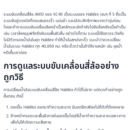
ระบบขับเคลื่อนสี่ล้อ AWD ของ XC40 เป็นระบบของ Haldex เจนฯ ที่ 5 ซึ่งเป็น
ระบบจับคู่แรงบิดที่ตอบสนองเร็ว แม่นยำ และมีประสิทธิภาพมากกว่ารุ่นก่อน
โดยจะทำงานแบบขับเคลื่อนล้อหน้าเป็นหลักและส่งกำลังไปยังล้อหลังเมื่อจำเป็น
เช่น เวลาล้อหมุนฟรีหรือขับบนพื้นผิวลื่น อย่างไรก็ตาม ระบบนี้มีข้อควรระวังคือ
ไม่มีตัวกรองน้ำมันในชุด Haldex ทำให้น้ำมันสกปรกเร็ว แนะนำว่าควรเปลี่ยน
น้ำมันระบบ Haldex ทุก 40,000 กม. หรือเร็วกว่านั้นถ้าใช้งานหนัก เช่น ลุยน้ำ
หรือขึ้นเขาบ่อย
การดูแลระบบขับเคลื่อนสี่ล้ออย่าง
ถูกวิธี
การเปลี่ยนน้ำมันระบบขับเคลื่อนสี่ล้อ Haldex ทำได้ไม่ยาก แต่ควรทำอย่างถูก
ขั้นตอน ดังนี้
ถอดปั๊ม Haldex ออกมาทำความสะอาด มีนอตยึดเพียงไม่กี่ตัวที่ต้องคลาย
ล้างหน้ากรองและพื้นผิวภายในของปั๊มโดยใช้น้ำยาทำความสะอาดเฉพาะทาง
เพื่อไม่ให้เกิดความเสียหาย