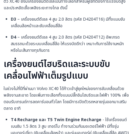
ตัว XC40 ยังมีเครื่องยนต์ดีเซลเป็นทางเลือกสำหรับผู้ใช้ที่ต้องการแรงบิดสูง
และประหยัดเชื้อเพลิงระยะทางไกล ดังนี้
D3
– เครื่องยนต์ดีเซล 4 สูบ 2.0 ลิตร (รหัส D4204T16) มีทั้งแบบขับ
เคลื่อนล้อหน้าและขับเคลื่อนสี่ล้อ
D4
– เครื่องยนต์ดีเซล 4 สูบ 2.0 ลิตร (รหัส D4204T12) อัพเกรด
สมรรถนะด้วยระบบเคลื่อนสี่ล้อ ให้แรงบิดดีกว่า เหมาะกับการใช้งานหนัก
หรือในเส้นทางทุรกันดาร
เครื่องยนต์ไฮบริดและระบบขับ
เคลื่อนไฟฟ้าเต็มรูปแบบ
ในช่วงไม่กี่ปีที่ผ่านมา Volvo XC40 ได้ก้าวเข้าสู่ยุคใหม่ของการขับเคลื่อนด้วย
พลังงานสะอาด โดยเพิ่มทางเลือกทั้งแบบปลั๊กอินไฮบริดและไฟฟ้า 100% เพื่อ
ตอบรับเทรนด์การลดคาร์บอนทั่วโลก โดยมีการเปิดตัวรถหลายรุ่นออกมาเสริม
ตลาด อาทิ
T4 Recharge และ T5 Twin Engine Recharge
- ใช้เครื่องยนต์
เบนซิน 1.5 ลิตร 3 สูบ เทอร์โบ ทำงานร่วมกับมอเตอร์ไฟฟ้า มีทั้งรุ่น
มอเตอร์เดี่ยว (ขับเคลื่อนล้อหน้า) และรุ่นมอเตอร์คู่ (ขับเคลื่อนสี่ล้อ AWD)