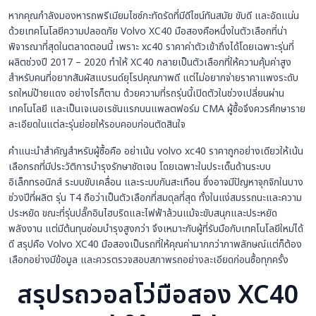
หากคุณกำลังมองหารถพรีเมียมไซซ์กะทัดรัดที่มีดีไซน์ทันสมัย ขับดี และอัดแน่น
ด้วยเทคโนโลยีความปลอดภัย Volvo XC40 มือสองคือหนึ่งในตัวเลือกที่น่า
พิจารณาที่สุดในตลาดตอนนี้ เพราะ xc40 ราคาค่าตัวเข้าถึงได้โดยเฉพาะรุ่นที่
ผลิตช่วงปี 2017 – 2020 ทำให้ XC40 กลายเป็นตัวเลือกที่ให้ความคุ้มค่าสูง
สำหรับคนที่อยากสัมผัสแบรนด์ยุโรปคุณภาพดี แต่ไม่อยากจ่ายราคาแพงระดับ
รถใหม่ป้ายแดง อย่างไรก็ตาม ด้วยความที่รถรุ่นนี้เปิดตัวในช่วงเปลี่ยนผ่าน
เทคโนโลยี และเป็นเจเนอเรชันแรกบนแพลตฟอร์ม CMA ผู้ซื้อจึงควรศึกษาราย
ละเอียดในแต่ละรุ่นย่อยให้รอบคอบก่อนตัดสินใจ
คำแนะนำสำคัญสำหรับผู้ซื้อคือ อย่าเน้น volvo xc40 ราคาถูกอย่างเดียวให้เน้น
เลือกรถที่มีประวัติการบำรุงรักษาชัดเจน โดยเฉพาะในประเด็นด้านระบบ
อิเล็กทรอนิกส์ ระบบขับเคลื่อน และระบบกันสะเทือน ซึ่งอาจมีปัญหาจุกจิกในบาง
ช่วงปีที่ผลิต รุ่น T4 ถือว่าเป็นตัวเลือกที่สมดุลที่สุด ทั้งในแง่สมรรถนะและความ
ประหยัด ขณะที่รุ่นปลั๊กอินไฮบริดและไฟฟ้าล้วนแม้จะขับสนุกและประหยัด
พลังงาน แต่มีต้นทุนซ่อมบำรุงสูงกว่า จึงเหมาะกับผู้ที่รับมือกับเทคโนโลยีใหม่ได้
ดี สรุปคือ Volvo XC40 มือสองเป็นรถที่ให้คุณค่ามากกว่าภาพลักษณ์แต่ก็ต้อง
เลือกอย่างมีข้อมูล และควรตรวจสอบสภาพรถอย่างละเอียดก่อนซื้อทุกครั้ง
สรุปรถวอลโว่มือสอง XC40