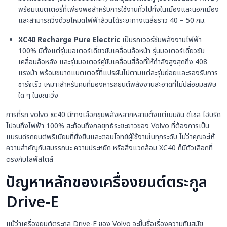
พร้อมแบตเตอรี่ที่เพียงพอสำหรับการใช้งานทั่วไปทั้งในเมืองและนอกเมือง
และสามารถวิ่งด้วยโหมดไฟฟ้าล้วนได้ระยะทางเฉลี่ยราว 40 – 50 กม.
XC40 Recharge Pure Electric
เป็นรถเวอร์ชันพลังงานไฟฟ้า
100% มีตั้งแต่รุ่นมอเตอร์เดี่ยวขับเคลื่อนล้อหน้า รุ่นมอเตอร์เดี่ยวขับ
เคลื่อนล้อหลัง และรุ่นมอเตอร์คู่ขับเคลื่อนสี่ล้อที่ให้กำลังสูงสุดถึง 408
แรงม้า พร้อมขนาดแบตเตอรี่ที่แปรผันไปตามแต่ละรุ่นย่อยและรองรับการ
ชาร์จเร็ว เหมาะสำหรับคนที่มองหารถยนต์พลังงานสะอาดที่ไม่ปล่อยมลพิษ
ใด ๆ ในขณะวิ่ง
การที่รถ volvo xc40 มีทางเลือกขุมพลังหลากหลายตั้งแต่เบนซิน ดีเซล ไฮบริด
ไปจนถึงไฟฟ้า 100% สะท้อนถึงกลยุทธ์ระยะยาวของ Volvo ที่ต้องการเป็น
แบรนด์รถยนต์พรีเมียมที่ยั่งยืนและตอบโจทย์ผู้ใช้งานในทุกระดับ ไม่ว่าคุณจะให้
ความสำคัญกับสมรรถนะ ความประหยัด หรือสิ่งแวดล้อม XC40 ก็มีตัวเลือกที่
ตรงกับไลฟ์สไตล์
ปัญหาหลักของเครื่องยนต์ตระกูล
Drive-E
แม้ว่าเครื่องยนต์ตระกูล Drive-E ของ Volvo จะขึ้นชื่อเรื่องความทันสมัย