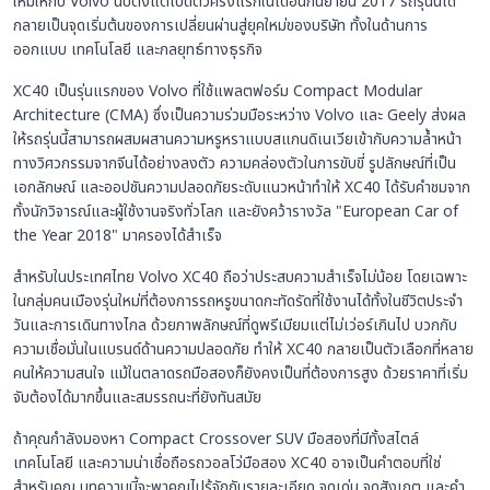
ใหม่ให้กับ Volvo นับตั้งแต่เปิดตัวครั้งแรกในเดือนกันยายน 2017 รถรุ่นนี้ได้
กลายเป็นจุดเริ่มต้นของการเปลี่ยนผ่านสู่ยุคใหม่ของบริษัท ทั้งในด้านการ
ออกแบบ เทคโนโลยี และกลยุทธ์ทางธุรกิจ
XC40 เป็นรุ่นแรกของ Volvo ที่ใช้แพลตฟอร์ม Compact Modular
Architecture (CMA) ซึ่งเป็นความร่วมมือระหว่าง Volvo และ Geely ส่งผล
ให้รถรุ่นนี้สามารถผสมผสานความหรูหราแบบสแกนดิเนเวียเข้ากับความล้ำหน้า
ทางวิศวกรรมจากจีนได้อย่างลงตัว ความคล่องตัวในการขับขี่ รูปลักษณ์ที่เป็น
เอกลักษณ์ และออปชันความปลอดภัยระดับแนวหน้าทำให้ XC40 ได้รับคำชมจาก
ทั้งนักวิจารณ์และผู้ใช้งานจริงทั่วโลก และยังคว้ารางวัล "European Car of
the Year 2018" มาครองได้สำเร็จ
สำหรับในประเทศไทย Volvo XC40 ถือว่าประสบความสำเร็จไม่น้อย โดยเฉพาะ
ในกลุ่มคนเมืองรุ่นใหม่ที่ต้องการรถหรูขนาดกะทัดรัดที่ใช้งานได้ทั้งในชีวิตประจำ
วันและการเดินทางไกล ด้วยภาพลักษณ์ที่ดูพรีเมียมแต่ไม่เว่อร์เกินไป บวกกับ
ความเชื่อมั่นในแบรนด์ด้านความปลอดภัย ทำให้ XC40 กลายเป็นตัวเลือกที่หลาย
คนให้ความสนใจ แม้ในตลาดรถมือสองก็ยังคงเป็นที่ต้องการสูง ด้วยราคาที่เริ่ม
จับต้องได้มากขึ้นและสมรรถนะที่ยังทันสมัย
ถ้าคุณกำลังมองหา Compact Crossover SUV มือสองที่มีทั้งสไตล์
เทคโนโลยี และความน่าเชื่อถือรถวอลโว่มือสอง XC40 อาจเป็นคำตอบที่ใช่
สำหรับคุณ บทความนี้จะพาคุณไปรู้จักกับรายละเอียด จุดเด่น จุดสังเกต และคำ