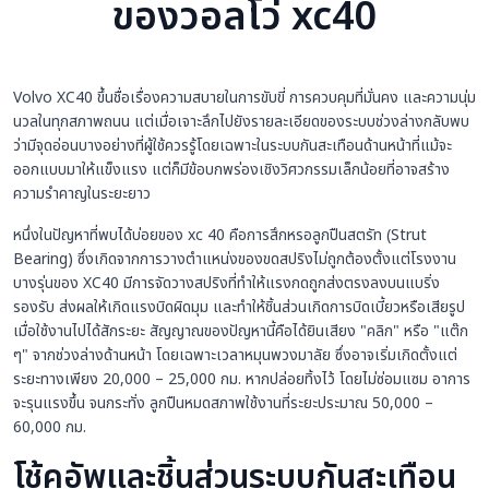
ของวอลโว่ xc40
Volvo XC40 ขึ้นชื่อเรื่องความสบายในการขับขี่ การควบคุมที่มั่นคง และความนุ่ม
นวลในทุกสภาพถนน แต่เมื่อเจาะลึกไปยังรายละเอียดของระบบช่วงล่างกลับพบ
ว่ามีจุดอ่อนบางอย่างที่ผู้ใช้ควรรู้โดยเฉพาะในระบบกันสะเทือนด้านหน้าที่แม้จะ
ออกแบบมาให้แข็งแรง แต่ก็มีข้อบกพร่องเชิงวิศวกรรมเล็กน้อยที่อาจสร้าง
ความรำคาญในระยะยาว
หนึ่งในปัญหาที่พบได้บ่อยของ xc 40 คือการสึกหรอลูกปืนสตรัท (Strut
Bearing) ซึ่งเกิดจากการวางตำแหน่งของขดสปริงไม่ถูกต้องตั้งแต่โรงงาน
บางรุ่นของ XC40 มีการจัดวางสปริงที่ทำให้แรงกดถูกส่งตรงลงบนแบริ่ง
รองรับ ส่งผลให้เกิดแรงบิดผิดมุม และทำให้ชิ้นส่วนเกิดการบิดเบี้ยวหรือเสียรูป
เมื่อใช้งานไปได้สักระยะ สัญญาณของปัญหานี้คือได้ยินเสียง "คลิก" หรือ "แต๊ก
ๆ" จากช่วงล่างด้านหน้า โดยเฉพาะเวลาหมุนพวงมาลัย ซึ่งอาจเริ่มเกิดตั้งแต่
ระยะทางเพียง 20,000 – 25,000 กม. หากปล่อยทิ้งไว้ โดยไม่ซ่อมแซม อาการ
จะรุนแรงขึ้น จนกระทั่ง ลูกปืนหมดสภาพใช้งานที่ระยะประมาณ 50,000 –
60,000 กม.
โช้คอัพและชิ้นส่วนระบบกันสะเทือน