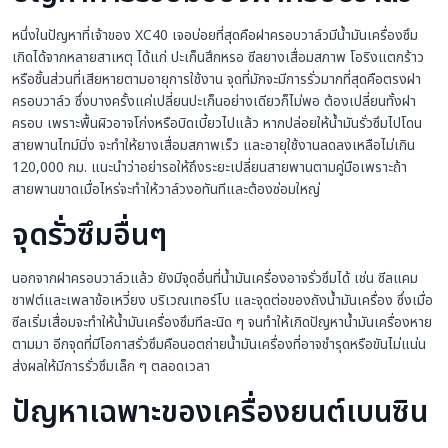
หนึ่งในปัญหาที่เจ้าของ XC40 เจอบ่อยที่สุดคือฝาครอบวาล์วมีน้ำมันเครื่องซึม
เกิดได้จากหลายสาเหตุ ได้แก่ ปะเก็นสึกหรอ ซีลยางเสื่อมสภาพ โอริงแตกร้าว
หรือชิ้นส่วนที่เสียหายตามอายุการใช้งาน จุดที่มักจะมีการรั่วมากที่สุดคือตรงฝา
ครอบวาล์ว ซึ่งบางครั้งแค่เปลี่ยนปะเก็นอย่างเดียวก็ไม่พอ ต้องเปลี่ยนทั้งฝา
ครอบ เพราะพื้นผิวอาจโก่งหรือบิดเบี้ยวไปแล้ว หากปล่อยให้น้ำมันรั่วซึมไปโดน
สายพานไทม์มิ่ง จะทำให้ยางเสื่อมสภาพเร็ว และอายุใช้งานลดลงเหลือไม่เกิน
120,000 กม. แนะนำว่าอย่ารอให้ถึงระยะเปลี่ยนสายพานตามคู่มือเพราะถ้า
สายพานขาดเมื่อไหร่จะทำให้วาล์วงอทันทีและต้องซ่อมใหญ่
จุดรั่วซึมอื่นๆ
นอกจากฝาครอบวาล์วแล้ว ยังมีจุดอื่นที่น้ำมันเครื่องอาจรั่วซึมได้ เช่น ซีลแคม
ชาฟต์และเพลาข้อเหวี่ยง บริเวณเทอร์โบ และจุดต่อของถังน้ำมันเครื่อง ซึ่งเมื่อ
ซีลเริ่มเสื่อมจะทำให้น้ำมันเครื่องซึมทีละนิด ๆ จนทำให้เกิดปัญหาน้ำมันเครื่องหาย
ตามมา อีกจุดที่มีโอกาสรั่วซึมคือนอตถ่ายน้ำมันเครื่องที่อาจชำรุดหรือขันไม่แน่น
ส่งผลให้มีการรั่วซึมเล็ก ๆ ตลอดเวลา
ปัญหาเฉพาะของเครื่องยนต์เบนซิน