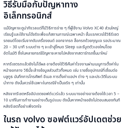
วิธีรับมือกับปัญหาทาง
อิเล็กทรอนิกส์
แม้ปัญหาจะดูน่ากังวลแต่ก็มีวิธีการง่าย ๆ ที่ผู้ใช้งาน Volvo XC40 ส่วนใหญ่
เรียนรู้และใช้งานได้จริงเพื่อแก้สถานการณ์เฉพาะหน้า ขั้นแรกควรใช้วิธีรีเซต
รถยนต์โดยเริ่มจากดับเครื่องยนต์ ออกจากรถ ล็อกรถด้วยกุญแจ รอประมาณ
20 – 30 นาที ระบบต่าง ๆ จะเข้าสู่โหมด Sleep และรีบูตตัวเองใหม่โดย
อัตโนมัติ ซึ่งในหลายกรณีปัญหาจะหายไปหลังจากสตาร์ทรถขึ้นมาใหม่
หากรีเซตรถแล้วยังไม่ได้ผล อาจต้องใช้วิธีคืนค่าโรงงานผ่านเมนูการตั้งค่าใน
หน้าจอกลาง วิธีนี้จะล้างข้อมูลส่วนตัวทั้งหมด เช่น รายชื่ออุปกรณ์ที่เชื่อมต่อ
บลูทูธ บันทึกการโทรศัพท์ อีเมล การตั้งค่าแอปฯ ต่าง ๆ และประวัติในระบบ
นำทาง ดังนั้นควรใช้เฉพาะในกรณีจำเป็นจริง ๆ เท่านั้น
หลังจากรีเซตหรืออัปเดตซอฟต์แวร์แล้ว ระบบบางอย่างอาจต้องใช้เวลา 5 –
10 นาทีในการทำงานอย่างเต็มรูปแบบ ดังนั้นหากหน้าจอยังไม่ตอบสนองทันที
หลังรีเซตก็อย่าเพิ่งตกใจ
ในรถ volvo ซอฟต์แวร์อัปเดตช่วย