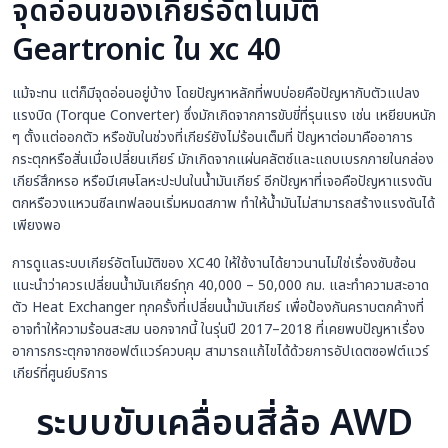
จุดอ่อนของเกียร์อัตโนมัติ
Geartronic ใน xc 40
แม้จะทน แต่ก็มีจุดอ่อนอยู่บ้าง โดยปัญหาหลักที่พบบ่อยคือปัญหากับตัวแปลง
แรงบิด (Torque Converter) ซึ่งมักเกิดจากการขับขี่ที่รุนแรง เช่น เหยียบหนัก
ๆ ตั้งแต่ออกตัว หรือขับในช่วงที่เกียร์ยังไม่ร้อนเต็มที่ ปัญหาต่อมาคืออาการ
กระตุกหรือสั่นเมื่อเปลี่ยนเกียร์ มักเกิดจากแผ่นคลัตช์และแถบเบรกภายในกล่อง
เกียร์สึกหรอ หรือมีเศษโลหะปะปนในน้ำมันเกียร์ อีกปัญหาที่เจอคือปัญหาแรงดัน
ตกหรือวงแหวนซีลเทฟลอนเริ่มหมดสภาพ ทำให้น้ำมันไม่สามารถสร้างแรงดันได้
เพียงพอ
การดูแลระบบเกียร์อัตโนมัติของ XC40 ให้ใช้งานได้ยาวนานไม่ใช่เรื่องซับซ้อน
แนะนำว่าควรเปลี่ยนน้ำมันเกียร์ทุก 40,000 – 50,000 กม. และทำความสะอาด
ตัว Heat Exchanger ทุกครั้งที่เปลี่ยนน้ำมันเกียร์ เพื่อป้องกันคราบตกค้างที่
อาจทำให้ความร้อนสะสม นอกจากนี้ ในรุ่นปี 2017–2018 ที่เคยพบปัญหาเรื่อง
อาการกระตุกจากซอฟต์แวร์ควบคุม สามารถแก้ไขได้ด้วยการอัปเดตซอฟต์แวร์
เกียร์ที่ศูนย์บริการ
ระบบขับเคลื่อนสี่ล้อ AWD