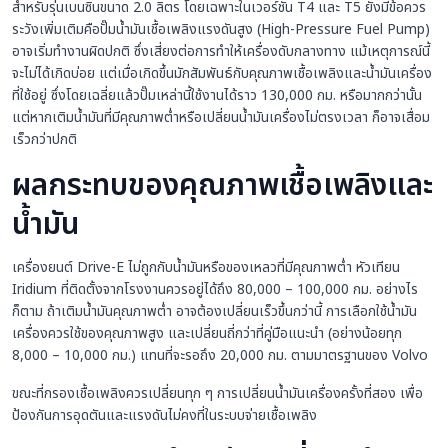
สำหรับรุ่นเบนซินขนาด 2.0 ลิตร โดยเฉพาะในเวอร์ชัน T4 และ T5 ยังมีข้อควร
ระวังเพิ่มเติมคือปั๊มน้ำมันเชื้อเพลิงแรงดันสูง (High-Pressure Fuel Pump)
อาจเริ่มทำงานผิดปกติ ซึ่งเสี่ยงต่อการทำให้เครื่องดับกลางทาง แม้เหตุการณ์นี้
จะไม่ได้เกิดบ่อย แต่เมื่อเกิดขึ้นมักสัมพันธ์กับคุณภาพเชื้อเพลิงและน้ำมันเครื่อง
ที่ใช้อยู่ ซึ่งโดยเฉลี่ยแล้วปั๊มเหล่านี้ใช้งานได้ราว 130,000 กม. หรือมากกว่านั้น
แต่หากเติมน้ำมันที่มีคุณภาพต่ำหรือเปลี่ยนน้ำมันเครื่องไม่ตรงเวลา ก็อาจเสื่อม
เร็วกว่าปกติ
ผลกระทบของคุณภาพเชื้อเพลิงและ
น้ำมัน
เครื่องยนต์ Drive-E ไม่ถูกกับน้ำมันหรือของเหลวที่มีคุณภาพต่ำ หัวเทียน
Iridium ที่ติดตั้งจากโรงงานควรอยู่ได้ถึง 80,000 – 100,000 กม. อย่างไร
ก็ตาม ถ้าเติมน้ำมันคุณภาพต่ำ อาจต้องเปลี่ยนเร็วขึ้นกว่านี้ การเลือกใช้น้ำมัน
เครื่องควรใช้ของคุณภาพสูง และเปลี่ยนถี่กว่าที่คู่มือแนะนำ (อย่างน้อยทุก
8,000 – 10,000 กม.) แทนที่จะรอถึง 20,000 กม. ตามมาตรฐานของ Volvo
ขณะที่กรองเชื้อเพลิงควรเปลี่ยนทุก ๆ การเปลี่ยนน้ำมันเครื่องครั้งที่สอง เพื่อ
ป้องกันการอุดตันและแรงดันไม่คงที่ในระบบจ่ายเชื้อเพลิง