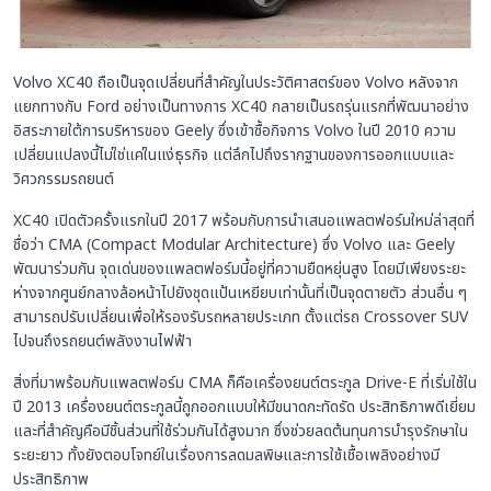
Volvo XC40 ถือเป็นจุดเปลี่ยนที่สำคัญในประวัติศาสตร์ของ Volvo หลังจาก
แยกทางกับ Ford อย่างเป็นทางการ XC40 กลายเป็นรถรุ่นแรกที่พัฒนาอย่าง
อิสระภายใต้การบริหารของ Geely ซึ่งเข้าซื้อกิจการ Volvo ในปี 2010 ความ
เปลี่ยนแปลงนี้ไม่ใช่แค่ในแง่ธุรกิจ แต่ลึกไปถึงรากฐานของการออกแบบและ
วิศวกรรมรถยนต์
XC40 เปิดตัวครั้งแรกในปี 2017 พร้อมกับการนำเสนอแพลตฟอร์มใหม่ล่าสุดที่
ชื่อว่า CMA (Compact Modular Architecture) ซึ่ง Volvo และ Geely
พัฒนาร่วมกัน จุดเด่นของแพลตฟอร์มนี้อยู่ที่ความยืดหยุ่นสูง โดยมีเพียงระยะ
ห่างจากศูนย์กลางล้อหน้าไปยังชุดแป้นเหยียบเท่านั้นที่เป็นจุดตายตัว ส่วนอื่น ๆ
สามารถปรับเปลี่ยนเพื่อให้รองรับรถหลายประเภท ตั้งแต่รถ Crossover SUV
ไปจนถึงรถยนต์พลังงานไฟฟ้า
สิ่งที่มาพร้อมกับแพลตฟอร์ม CMA ก็คือเครื่องยนต์ตระกูล Drive-E ที่เริ่มใช้ใน
ปี 2013 เครื่องยนต์ตระกูลนี้ถูกออกแบบให้มีขนาดกะทัดรัด ประสิทธิภาพดีเยี่ยม
และที่สำคัญคือมีชิ้นส่วนที่ใช้ร่วมกันได้สูงมาก ซึ่งช่วยลดต้นทุนการบำรุงรักษาใน
ระยะยาว ทั้งยังตอบโจทย์ในเรื่องการลดมลพิษและการใช้เชื้อเพลิงอย่างมี
ประสิทธิภาพ