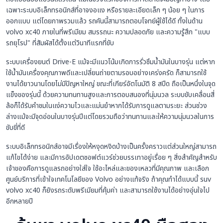
เฉพาะระบบอิเล็กทรอนิกส์ที่อาจงอแง หรือรายละเอียดเล็ก ๆ น้อย ๆ ในการ
ออกแบบ แต่โดยภาพรวมแล้ว รถคันนี้สามารถตอบโจทย์ผู้ใช้ได้ดี ทั้งในด้าน
volvo xc40 ภายในที่พรีเมียม สมรรถนะ ความปลอดภัย และความรู้สึก "แบบ
รถยุโรป" ที่สัมผัสได้ตั้งแต่วินาทีแรกที่ขับ
ระบบเครื่องยนต์ Drive-E แม้จะมีแนวโน้มเกิดการรั่วซึมน้ำมันในบางรุ่น แต่หาก
ใช้น้ำมันเครื่องคุณภาพดีและเปลี่ยนถ่ายตามรอบอย่างเคร่งครัด ก็สามารถใช้
งานได้ยาวนานโดยไม่มีปัญหาใหญ่ ขณะที่เกียร์อัตโนมัติ 8 สปีด ถือเป็นหนึ่งในจุด
แข็งของรุ่นนี้ ด้วยความทนทานสูงและการตอบสนองที่นุ่มนวล ระบบขับเคลื่อนสี่
ล้อก็ได้รับคำชมในแง่ความไวและแม่นยำหากได้รับการดูแลตามระยะ ส่วนช่วง
ล่างแม้จะมีจุดอ่อนในบางรุ่นปีแต่โดยรวมถือว่าทนทานและให้ความนุ่มนวลในการ
ขับขี่ที่ดี
ระบบอิเล็กทรอนิกส์อาจมีเรื่องให้หงุดหงิดบ้างเป็นครั้งคราวแต่ส่วนใหญ่สามารถ
แก้ไขได้ง่าย และมีการอัปเดตซอฟต์แวร์ช่วยบรรเทาอยู่เรื่อย ๆ สิ่งสำคัญสำหรับ
เจ้าของคือการดูแลรถอย่างใส่ใจ ใช้อะไหล่และของเหลวที่มีคุณภาพ และเลือก
ศูนย์บริการที่เข้าใจเทคโนโลยีของ Volvo อย่างแท้จริง ถ้าคุณทำได้แบบนี้ suv
volvo xc40 ก็ยังรถระดับพรีเมียมที่คุ้มค่า และสามารถใช้งานได้อย่างอุ่นใจไป
อีกหลายปี